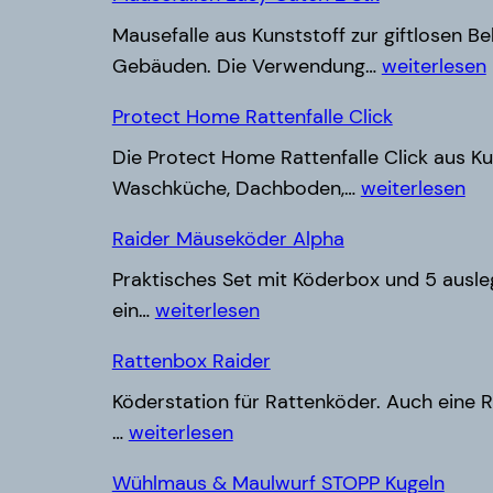
Mausefalle aus Kunststoff zur giftlosen 
Mausefallen
Gebäuden. Die Verwendung…
weiterlesen
Easy
Protect Home Rattenfalle Click
Catch 2 Stk
Die Protect Home Rattenfalle Click aus Ku
Protect
Waschküche, Dachboden,…
weiterlesen
Home
Raider Mäuseköder Alpha
Rattenfalle
Praktisches Set mit Köderbox und 5 ausleg
Click
Raider
ein…
weiterlesen
Mäuseköder
Rattenbox Raider
Alpha
Köderstation für Rattenköder. Auch eine R
Rattenbox
…
weiterlesen
Raider
Wühlmaus & Maulwurf STOPP Kugeln