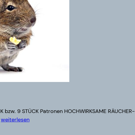
ÜCK bzw. 9 STÜCK Patronen HOCHWIRKSAME RÄUCHE
Matox
…
weiterlesen
Wühlmausfrei