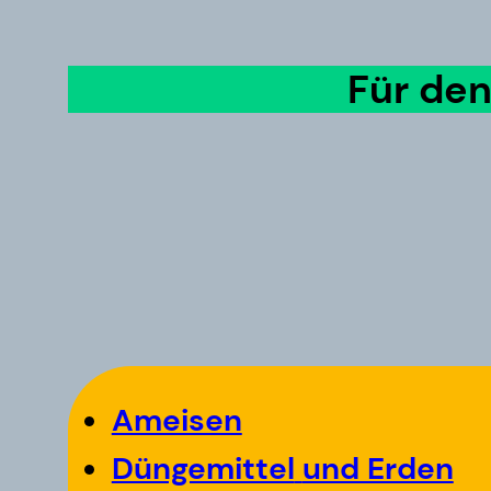
Für de
Ameisen
Düngemittel
und Erden