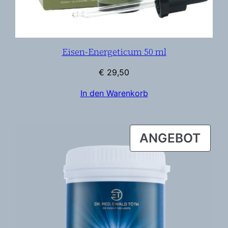
Eisen-Energeticum 50 ml
€
29,50
In den Warenkorb
PRO
ANGEBOT
IM
ANG