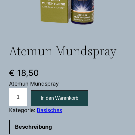
Atemun Mundspray
€
18,50
Atemun Mundspray
A
In den Warenkorb
t
e
Kategorie:
Basisches
m
u
Beschreibung
n