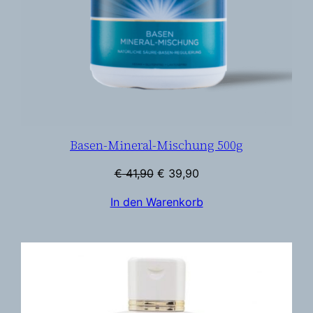
Basen-Mineral-Mischung 500g
Ursprünglicher
Aktueller
€
41,90
€
39,90
Preis
Preis
In den Warenkorb
war:
ist:
€ 41,90
€ 39,90.