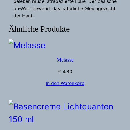
beleben müde, strapazierte Füße. Der basische
e
ph-Wert bewahrt das natürliche Gleichgewicht
r
der Haut.
f
Ähnliche Produkte
u
ß
b
a
Melasse
d
M
€
4,80
e
In den Warenkorb
n
g
e