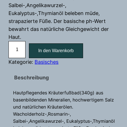
Salbei-,Angelikawurzel-,
Eukalyptus-,Thymianöl beleben müde,
strapazierte Füße. Der basische ph-Wert
bewahrt das natürliche Gleichgewicht der
Haut.
B
In den Warenkorb
a
s
Kategorie:
Basisches
e
n
Beschreibung
-
K
Hautpflegendes Kräuterfußbad(340g) aus
basenbildenden Mineralien, hochwertigem Salz
r
und natürlichen Kräuterölen.
ä
Wacholderholz-,Rosmarin-,
u
Salbei-,Angelikawurzel-, Eukalyptus-,Thymianöl
t