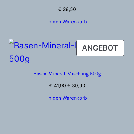
€
29,50
In den Warenkorb
PRO
ANGEBOT
IM
ANG
Basen-Mineral-Mischung 500g
Ursprünglicher
Aktueller
€
41,90
€
39,90
Preis
Preis
In den Warenkorb
war:
ist:
€ 41,90
€ 39,90.