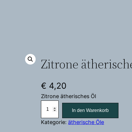
Zitrone ätherisch
€
4,20
Zitrone ätherisches Öl
Z
In den Warenkorb
i
t
Kategorie:
ätherische Öle
r