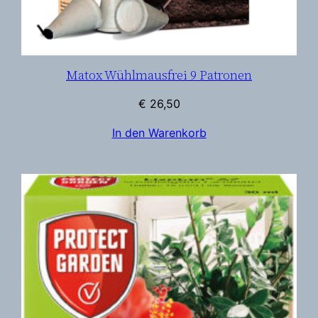
s
f
r
e
Matox Wühlmausfrei 9 Patronen
i
A
€
26,50
F
In den Warenkorb
M
e
n
g
e