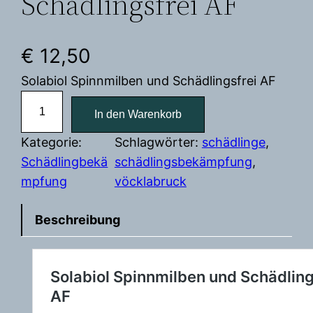
Schädlingsfrei AF
€
12,50
Solabiol Spinnmilben und Schädlingsfrei AF
S
In den Warenkorb
p
i
Kategorie:
Schlagwörter:
schädlinge
, 
n
Schädlingbekä
schädlingsbekämpfung
, 
n
mpfung
vöcklabruck
m
i
Beschreibung
l
b
e
n