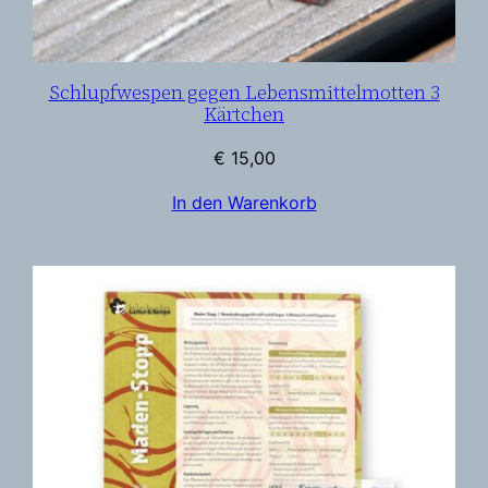
n
5
0
Schlupfwespen gegen Lebensmittelmotten 3
Kärtchen
m
²
€
15,00
M
In den Warenkorb
e
n
g
e