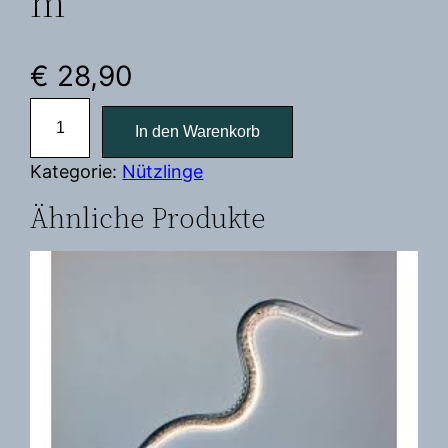
m²
€
28,90
N
In den Warenkorb
e
m
Kategorie:
Nützlinge
a
Ähnliche Produkte
t
o
d
e
n
g
e
g
e