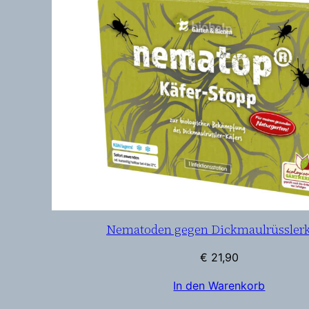
Nematoden gegen Dickmaulrüsslerk
€
21,90
In den Warenkorb