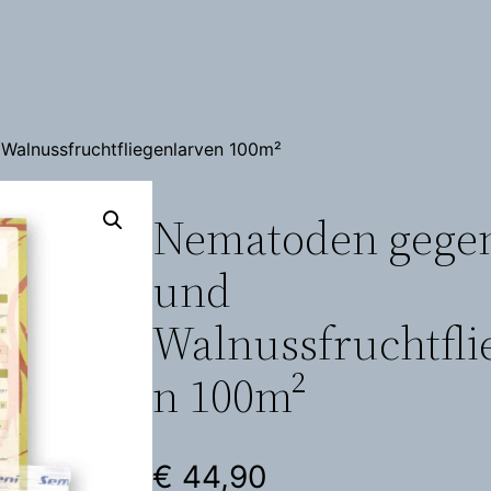
Walnussfruchtfliegenlarven 100m²
Nematoden gegen
und
Walnussfruchtfli
n 100m²
€
44,90