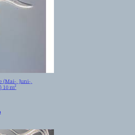
(Mai-, Juni-,
) 10 m²
b