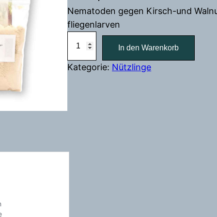
Nematoden gegen Kirsch-und Walnu
fliegenlarven
N
In den Warenkorb
e
m
Kategorie:
Nützlinge
a
t
o
d
e
n
g
e
g
e
n