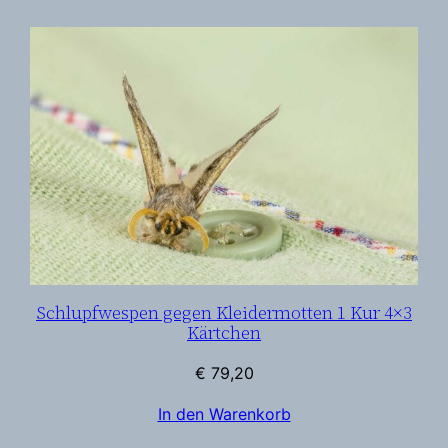
M
e
n
g
e
Schlupfwespen gegen Kleidermotten 1 Kur 4×3
Kärtchen
€
79,20
In den Warenkorb