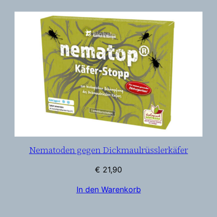
Nematoden gegen Dickmaulrüsslerkäfer
€
21,90
In den Warenkorb