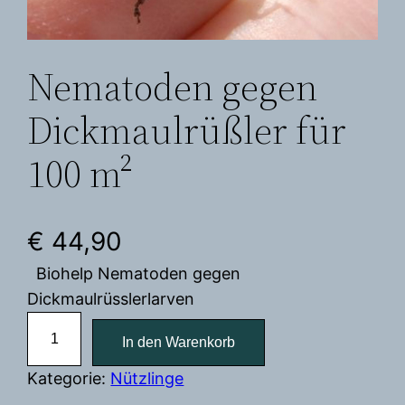
Nematoden gegen
Dickmaulrüßler für
100 m²
€
44,90
Biohelp Nematoden gegen
Dickmaulrüsslerlarven
N
In den Warenkorb
e
m
Kategorie:
Nützlinge
a