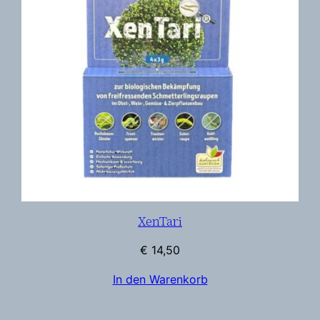
XenTari
€
14,50
In den Warenkorb