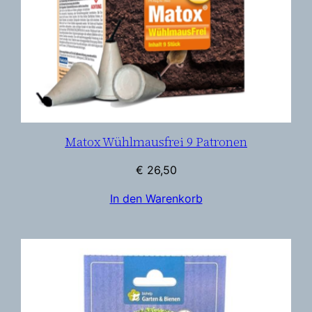
e
n
2
0
S
t
ü
c
Matox Wühlmausfrei 9 Patronen
k
€
26,50
M
e
In den Warenkorb
n
g
e