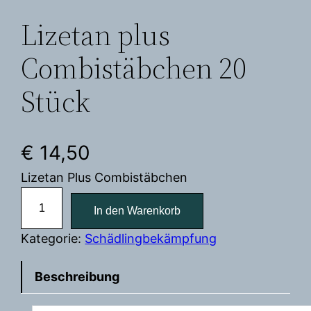
Lizetan plus
Combistäbchen 20
Stück
€
14,50
Lizetan Plus Combistäbchen
L
In den Warenkorb
i
z
Kategorie:
Schädlingbekämpfung
e
t
Beschreibung
a