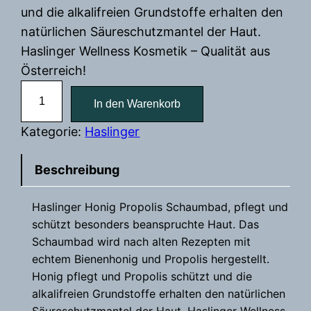
und die alkalifreien Grundstoffe erhalten den
natürlichen Säureschutzmantel der Haut.
Haslinger Wellness Kosmetik – Qualität aus
Österreich!
H
In den Warenkorb
o
n
Kategorie:
Haslinger
i
g
Beschreibung
-
P
Haslinger Honig Propolis Schaumbad, pflegt und
schützt besonders beanspruchte Haut. Das
r
Schaumbad wird nach alten Rezepten mit
o
echtem Bienenhonig und Propolis hergestellt.
p
Honig pflegt und Propolis schützt und die
o
alkalifreien Grundstoffe erhalten den natürlichen
l
Säureschutzmantel der Haut. Haslinger Wellness