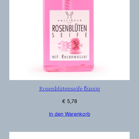
Rosenblütenseife flüssig
€
5,78
In den Warenkorb