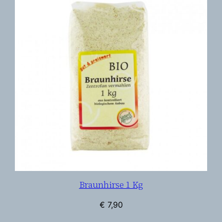
Braunhirse 1 Kg
€
7,90