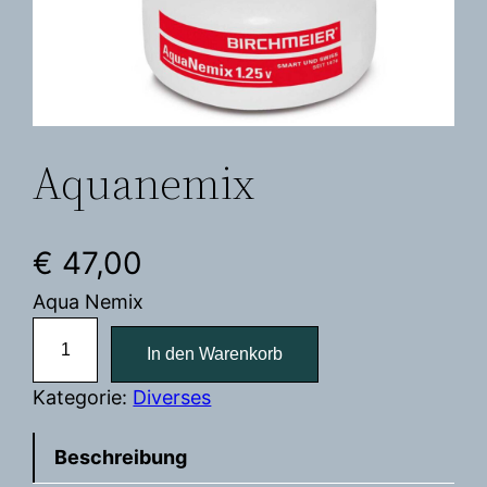
Aquanemix
€
47,00
Aqua Nemix
A
In den Warenkorb
q
u
Kategorie:
Diverses
a
n
Beschreibung
e