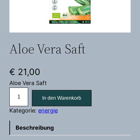
Aloe Vera Saft
€
21,00
Aloe Vera Saft
A
In den Warenkorb
l
o
Kategorie:
energie
e
V
Beschreibung
e